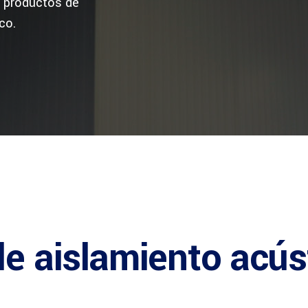
e productos de
co.
de aislamiento acús