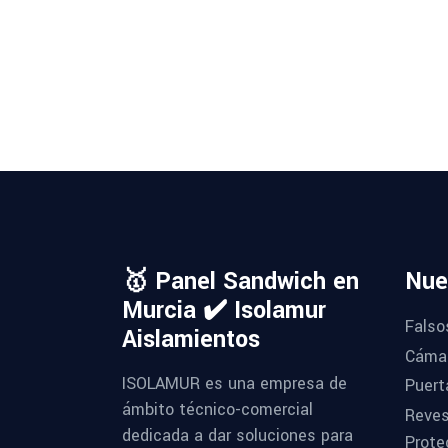
🥇 Panel Sandwich en
Nue
Murcia ✔️ Isolamur
Falso
Aislamientos
Cámar
ISOLAMUR es una empresa de
Puert
ámbito técnico-comercial
Reves
dedicada a dar soluciones para
Prote