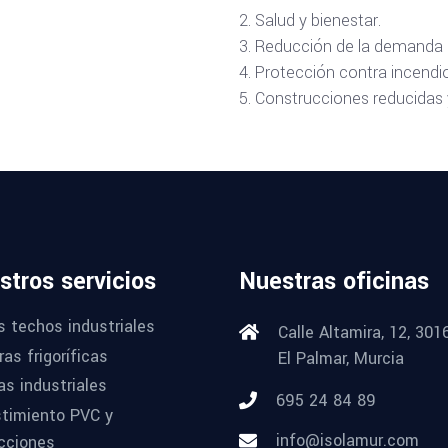
Salud y bienestar.
Reducción de la demanda en
Protección contra incendi
Construcciones reducidas y
stros servicios
Nuestras oficinas
s techos industriales
Calle Altamira, 12, 301
as frigoríficas
El Palmar, Murcia
as industriales
695 24 84 89
timiento PVC y
info@isolamur.com
cciones