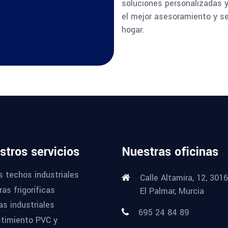
soluciones personalizadas y
el mejor asesoramiento y se
hogar.
stros servicios
Nuestras oficinas
s techos industriales
Calle Altamira, 12, 301
as frigoríficas
El Palmar, Murcia
as industriales
695 24 84 89
timiento PVC y