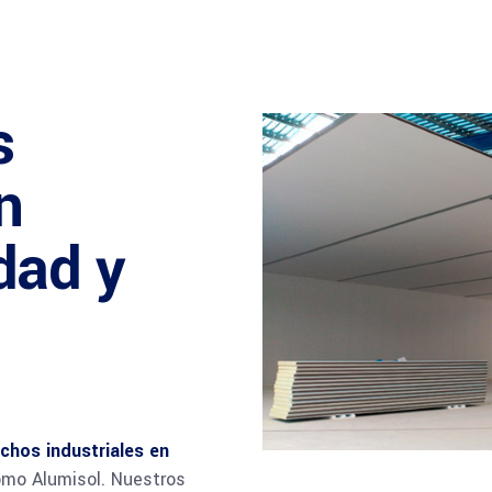
s
n
dad y
n
echos industriales en
como Alumisol. Nuestros