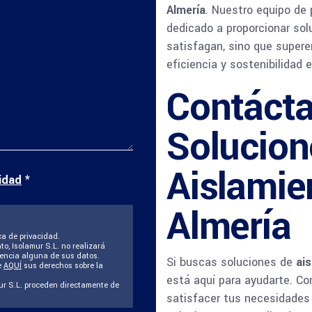
Almería
. Nuestro equipo de
dedicado a proporcionar sol
satisfagan, sino que super
eficiencia y sostenibilidad 
Contácta
Solucion
Aislamie
cidad
*
Almería
ca de privacidad.
to, Isolamur S.L. no realizará
rencia alguna de sus datos.
Si buscas soluciones de
ai
e
AQUÍ
sus derechos sobre la
está aquí para ayudarte. C
ur S.L. proceden directamente de
satisfacer tus necesidades