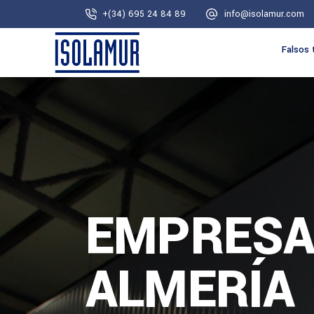
+(34) 695 24 84 89
info@isolamur.com
Falsos 
EMPRESA
ALMERÍA