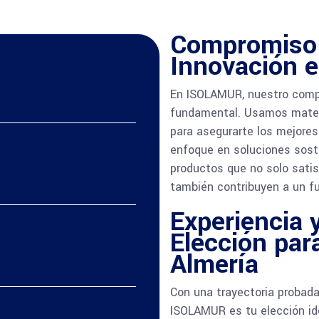
Compromiso c
Innovación e
En ISOLAMUR, nuestro compr
fundamental. Usamos mater
para asegurarte los mejores
enfoque en soluciones soste
productos que no solo sati
también contribuyen a un fu
Experiencia y
Elección par
Almería
Con una trayectoria probada
ISOLAMUR es tu elección id