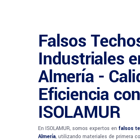
Falsos Techo
Industriales e
Almería - Cali
Eficiencia co
ISOLAMUR
En ISOLAMUR, somos expertos en
falsos t
Almería
, utilizando materiales de primera 